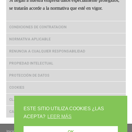
Si llegan a nuestra empresa datos especialmente protegidos,
se tratarán acorde a la normativa que esté en vigor.
CONDICIONES DE CONTRATACION
NORMATIVA APLICABLE
RENUNCIA A CUALQUIER RESPONSABILIDAD
PROPIEDAD INTELECTUAL
PROTECCIÓN DE DATOS
COOKIES
CLAUSULA DE RESCISION
ESTE SITIO UTILIZA COOKIES ¿LAS
CAMBIOS DE CONDICIONES
ACEPTA?
LEER MÁS
Inicio
Quienes somos?
Publicaciones
Servicios
Productos
OK