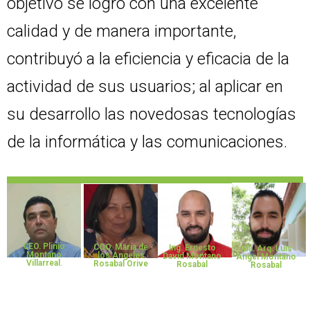
objetivo se logró con una excelente
calidad y de manera importante,
contribuyó a la eficiencia y eficacia de la
actividad de sus usuarios; al aplicar en
su desarrollo las novedosas tecnologías
de la informática y las comunicaciones.
CEO. Plinio
COO. Maria de
Ing. Ernesto
Ma. Arq. Luis
Montano
los Angeles
David Montano
Angel Montano
Villarreal.​
Rosabal Orive​
Rosabal​
Rosabal